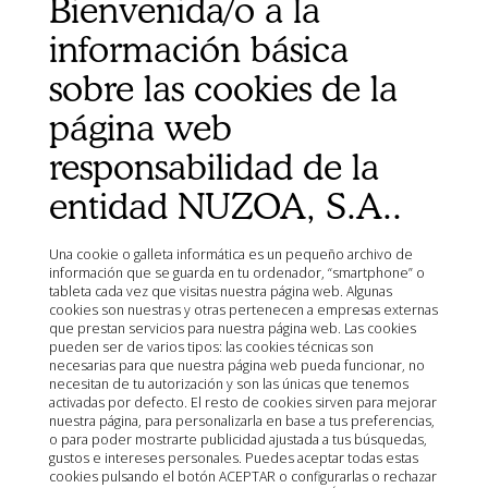
Bienvenida/o a la
Mapa del sitio
Organismos
información básica
Ministerio de Agricultura, Pesca, Alimentación y Medio
sobre las cookies de la
Ambiente (MAPA)
Agencia Española de Medicamentos y Productos
página web
Sanitarios (AEMPS)
responsabilidad de la
AEMPS del centro de información de medicamentos
veterinarios CIMAVET
entidad NUZOA, S.A..
Una cookie o galleta informática es un pequeño archivo de
información que se guarda en tu ordenador, “smartphone” o
tableta cada vez que visitas nuestra página web. Algunas
cookies son nuestras y otras pertenecen a empresas externas
que prestan servicios para nuestra página web. Las cookies
pueden ser de varios tipos: las cookies técnicas son
necesarias para que nuestra página web pueda funcionar, no
necesitan de tu autorización y son las únicas que tenemos
activadas por defecto. El resto de cookies sirven para mejorar
nuestra página, para personalizarla en base a tus preferencias,
o para poder mostrarte publicidad ajustada a tus búsquedas,
gustos e intereses personales. Puedes aceptar todas estas
cookies pulsando el botón ACEPTAR o configurarlas o rechazar