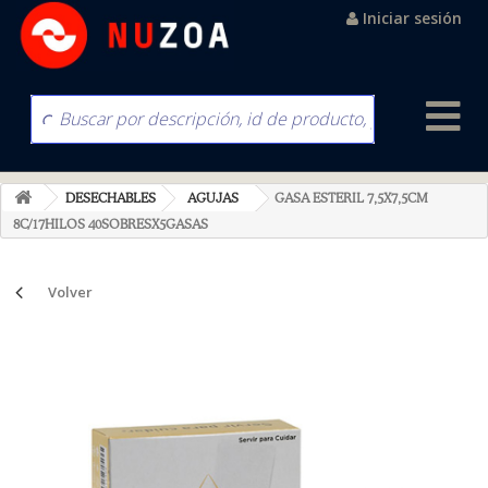
Iniciar sesión
DESECHABLES
AGUJAS
GASA ESTERIL 7,5X7,5CM
8C/17HILOS 40SOBRESX5GASAS
Volver