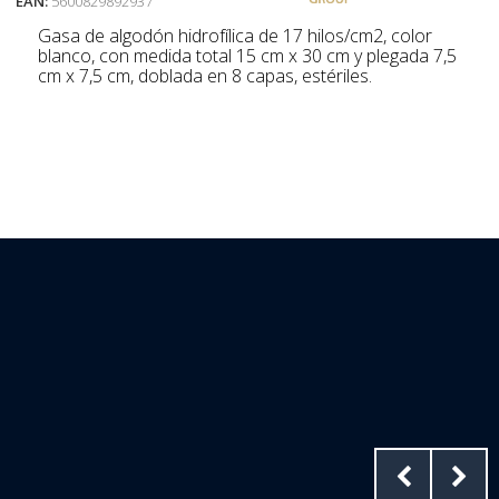
EAN:
5600829892937
Gasa de algodón hidrofílica de 17 hilos/cm2, color
blanco, con medida total 15 cm x 30 cm y plegada 7,5
cm x 7,5 cm, doblada en 8 capas, estériles.