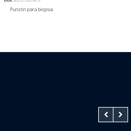
EAN:
8023279225815
Punzón para biopsia