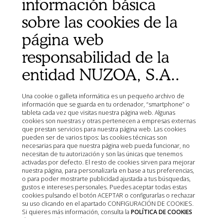
información básica
Ministerio de Agricultura, Pesca, Alimentación y Medio
sobre las cookies de la
Ambiente (MAPA)
Agencia Española de Medicamentos y Productos
página web
Sanitarios (AEMPS)
responsabilidad de la
AEMPS del centro de información de medicamentos
veterinarios CIMAVET
entidad NUZOA, S.A..
Una cookie o galleta informática es un pequeño archivo de
información que se guarda en tu ordenador, “smartphone” o
tableta cada vez que visitas nuestra página web. Algunas
cookies son nuestras y otras pertenecen a empresas externas
que prestan servicios para nuestra página web. Las cookies
pueden ser de varios tipos: las cookies técnicas son
necesarias para que nuestra página web pueda funcionar, no
necesitan de tu autorización y son las únicas que tenemos
activadas por defecto. El resto de cookies sirven para mejorar
nuestra página, para personalizarla en base a tus preferencias,
o para poder mostrarte publicidad ajustada a tus búsquedas,
gustos e intereses personales. Puedes aceptar todas estas
cookies pulsando el botón ACEPTAR o configurarlas o rechazar
su uso clicando en el apartado CONFIGURACIÓN DE COOKIES.
Si quieres más información, consulta la
POLÍTICA DE COOKIES