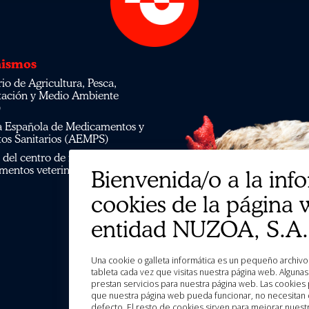
ismos
tación y Medio Ambiente
)
os Sanitarios (AEMPS)
mentos veterinarios CIMAVET
Bienvenida/o a la inf
cookies de la página 
entidad NUZOA, S.A.
Una cookie o galleta informática es un pequeño archivo de información que se guarda en tu ordenador, “smartphone” o
tableta cada vez que visitas nuestra página web. Algun
prestan servicios para nuestra página web. Las cookies 
que nuestra página web pueda funcionar, no necesitan d
defecto. El resto de cookies sirven para mejorar nuestr