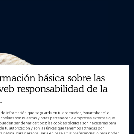
ormación básica sobre las
web responsabilidad de la
.
as cookies son nuestras y otras pertenecen a empresas externas que
pueden ser de varios tipos: las cookies técnicas son necesarias para
e tu autorización y son las únicas que tenemos activadas por
a página, para personalizarla en base a tus preferencias, o para poder