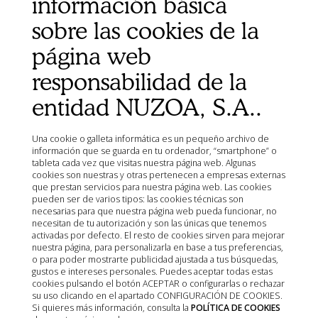
información básica
Ministerio de Agricultura, Pesca, Alimentación y Medio
sobre las cookies de la
Ambiente (MAPA)
Agencia Española de Medicamentos y Productos
página web
Sanitarios (AEMPS)
responsabilidad de la
AEMPS del centro de información de medicamentos
veterinarios CIMAVET
entidad NUZOA, S.A..
Una cookie o galleta informática es un pequeño archivo de
información que se guarda en tu ordenador, “smartphone” o
tableta cada vez que visitas nuestra página web. Algunas
cookies son nuestras y otras pertenecen a empresas externas
que prestan servicios para nuestra página web. Las cookies
pueden ser de varios tipos: las cookies técnicas son
necesarias para que nuestra página web pueda funcionar, no
necesitan de tu autorización y son las únicas que tenemos
activadas por defecto. El resto de cookies sirven para mejorar
nuestra página, para personalizarla en base a tus preferencias,
o para poder mostrarte publicidad ajustada a tus búsquedas,
gustos e intereses personales. Puedes aceptar todas estas
cookies pulsando el botón ACEPTAR o configurarlas o rechazar
su uso clicando en el apartado CONFIGURACIÓN DE COOKIES.
Si quieres más información, consulta la
POLÍTICA DE COOKIES