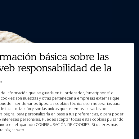
ormación básica sobre las
web responsabilidad de la
.
as cookies son nuestras y otras pertenecen a empresas externas que
pueden ser de varios tipos: las cookies técnicas son necesarias para
e tu autorización y son las únicas que tenemos activadas por
a página, para personalizarla en base a tus preferencias, o para poder
 e intereses personales. Puedes aceptar todas estas cookies pulsando
licando en el apartado CONFIGURACIÓN DE COOKIES. Si quieres más
ra página web.