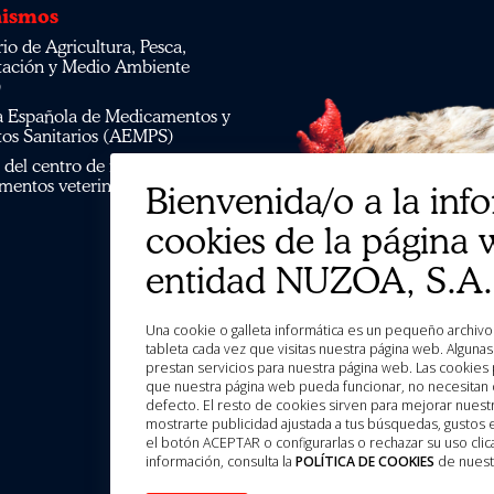
ismos
tación y Medio Ambiente
)
os Sanitarios (AEMPS)
mentos veterinarios CIMAVET
Bienvenida/o a la inf
cookies de la página 
entidad NUZOA, S.A.
Una cookie o galleta informática es un pequeño archivo de información que se guarda en tu ordenador, “smartphone” o
tableta cada vez que visitas nuestra página web. Algun
prestan servicios para nuestra página web. Las cookies 
que nuestra página web pueda funcionar, no necesitan d
defecto. El resto de cookies sirven para mejorar nuestr
mostrarte publicidad ajustada a tus búsquedas, gustos
el botón ACEPTAR o configurarlas o rechazar su uso c
información, consulta la
POLÍTICA DE COOKIES
de nuest