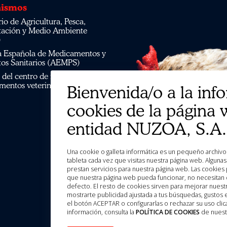
ismos
tación y Medio Ambiente
)
os Sanitarios (AEMPS)
mentos veterinarios CIMAVET
Bienvenida/o a la inf
cookies de la página 
entidad NUZOA, S.A.
Una cookie o galleta informática es un pequeño archivo de información que se guarda en tu ordenador, “smartphone” o
tableta cada vez que visitas nuestra página web. Algun
prestan servicios para nuestra página web. Las cookies 
que nuestra página web pueda funcionar, no necesitan d
defecto. El resto de cookies sirven para mejorar nuestr
mostrarte publicidad ajustada a tus búsquedas, gustos
el botón ACEPTAR o configurarlas o rechazar su uso c
información, consulta la
POLÍTICA DE COOKIES
de nuest