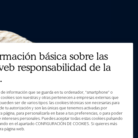
ormación básica sobre las
web responsabilidad de la
.
as cookies son nuestras y otras pertenecen a empresas externas que
pueden ser de varios tipos: las cookies técnicas son necesarias para
e tu autorización y son las únicas que tenemos activadas por
a página, para personalizarla en base a tus preferencias, o para poder
 e intereses personales. Puedes aceptar todas estas cookies pulsando
licando en el apartado CONFIGURACIÓN DE COOKIES. Si quieres más
ra página web.