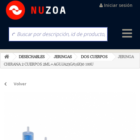
Iniciar sesión
DESECHABLES
JERINGAS
DOS CUERPOS
JERINGA
CHIRANA 2 CUERPOS 2ML+AGUJA23G/0,6X30 100U
Volver