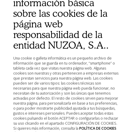
información básica
Ministerio de Agricultura, Pesca, Alimentación y Medio
sobre las cookies de la
Ambiente (MAPA)
Agencia Española de Medicamentos y Productos
página web
Sanitarios (AEMPS)
responsabilidad de la
AEMPS del centro de información de medicamentos
veterinarios CIMAVET
entidad NUZOA, S.A..
Una cookie o galleta informática es un pequeño archivo de
información que se guarda en tu ordenador, “smartphone” o
tableta cada vez que visitas nuestra página web. Algunas
cookies son nuestras y otras pertenecen a empresas externas
que prestan servicios para nuestra página web. Las cookies
pueden ser de varios tipos: las cookies técnicas son
necesarias para que nuestra página web pueda funcionar, no
necesitan de tu autorización y son las únicas que tenemos
activadas por defecto. El resto de cookies sirven para mejorar
nuestra página, para personalizarla en base a tus preferencias,
o para poder mostrarte publicidad ajustada a tus búsquedas,
gustos e intereses personales. Puedes aceptar todas estas
cookies pulsando el botón ACEPTAR o configurarlas o rechazar
su uso clicando en el apartado CONFIGURACIÓN DE COOKIES.
Si quieres más información, consulta la
POLÍTICA DE COOKIES