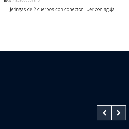
EAN:
4858600651840
Jeringas de 2 cuerpos con conector Luer con aguja