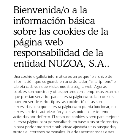
Bienvenida/o a la
Mapa del sitio
Organismos
información básica
Ministerio de Agricultura, Pesca, Alimentación y Medio
sobre las cookies de la
Ambiente (MAPA)
Agencia Española de Medicamentos y Productos
página web
Sanitarios (AEMPS)
responsabilidad de la
AEMPS del centro de información de medicamentos
veterinarios CIMAVET
entidad NUZOA, S.A..
Una cookie o galleta informática es un pequeño archivo de
información que se guarda en tu ordenador, “smartphone” o
tableta cada vez que visitas nuestra página web. Algunas
cookies son nuestras y otras pertenecen a empresas externas
que prestan servicios para nuestra página web. Las cookies
pueden ser de varios tipos: las cookies técnicas son
necesarias para que nuestra página web pueda funcionar, no
necesitan de tu autorización y son las únicas que tenemos
activadas por defecto. El resto de cookies sirven para mejorar
nuestra página, para personalizarla en base a tus preferencias,
o para poder mostrarte publicidad ajustada a tus búsquedas,
gustos e intereses personales. Puedes aceptar todas estas