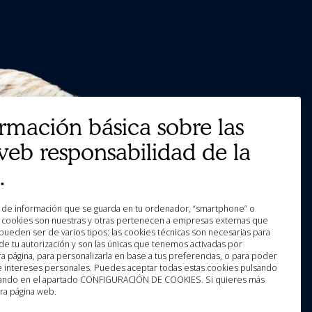
ormación básica sobre las
web responsabilidad de la
.
as cookies son nuestras y otras pertenecen a empresas externas que
pueden ser de varios tipos: las cookies técnicas son necesarias para
e tu autorización y son las únicas que tenemos activadas por
a página, para personalizarla en base a tus preferencias, o para poder
 e intereses personales. Puedes aceptar todas estas cookies pulsando
licando en el apartado CONFIGURACIÓN DE COOKIES. Si quieres más
ra página web.