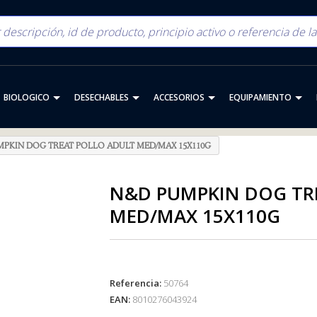
BIOLOGICO
DESECHABLES
ACCESORIOS
EQUIPAMIENTO
PKIN DOG TREAT POLLO ADULT MED/MAX 15X110G
N&D PUMPKIN DOG TR
MED/MAX 15X110G
Referencia:
50764
EAN:
8010276043924