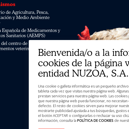
ismos
tación y Medio Ambiente
)
os Sanitarios (AEMPS)
mentos veterinarios CIMAVET
Bienvenida/o a la inf
cookies de la página 
entidad NUZOA, S.A.
Una cookie o galleta informática es un pequeño archivo de información que se guarda en tu ordenador, “smartphone” o
tableta cada vez que visitas nuestra página web. Algun
prestan servicios para nuestra página web. Las cookies 
que nuestra página web pueda funcionar, no necesitan d
defecto. El resto de cookies sirven para mejorar nuestr
mostrarte publicidad ajustada a tus búsquedas, gustos
el botón ACEPTAR o configurarlas o rechazar su uso c
información, consulta la
POLÍTICA DE COOKIES
de nuest