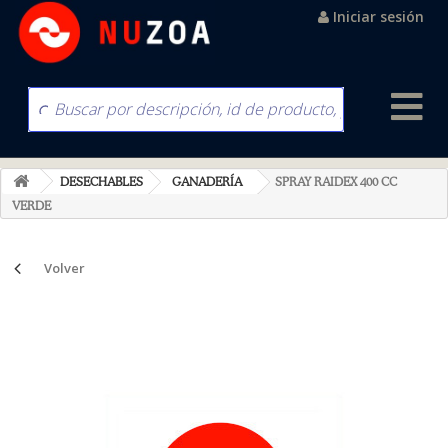
Iniciar sesión
DESECHABLES
GANADERÍA
SPRAY RAIDEX 400 CC
VERDE
Volver