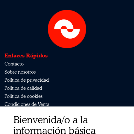
Enlaces Rápidos
Contacto
Sobre nosotros
Política de privacidad
Política de calidad
Política de cookies
Condiciones de Venta
Aviso Legal
Bienvenida/o a la
Mapa del sitio
información básica
Organismos