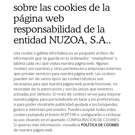
Ministerio de Agricultura, Pesca, Alimentación y Medio
sobre las cookies de la
Ambiente (MAPA)
página web
Agencia Española de Medicamentos y Productos
Sanitarios (AEMPS)
responsabilidad de la
AEMPS del centro de información de medicamentos
veterinarios CIMAVET
entidad NUZOA, S.A..
Una cookie o galleta informática es un pequeño archivo de
información que se guarda en tu ordenador, “smartphone” o
tableta cada vez que visitas nuestra página web. Algunas
cookies son nuestras y otras pertenecen a empresas externas
que prestan servicios para nuestra página web. Las cookies
pueden ser de varios tipos: las cookies técnicas son
necesarias para que nuestra página web pueda funcionar, no
necesitan de tu autorización y son las únicas que tenemos
activadas por defecto. El resto de cookies sirven para mejorar
nuestra página, para personalizarla en base a tus preferencias,
o para poder mostrarte publicidad ajustada a tus búsquedas,
gustos e intereses personales. Puedes aceptar todas estas
cookies pulsando el botón ACEPTAR o configurarlas o rechazar
su uso clicando en el apartado CONFIGURACIÓN DE COOKIES.
Si quieres más información, consulta la
POLÍTICA DE COOKIES
de nuestra página web.