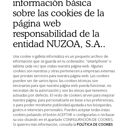
información básica
Ministerio de Agricultura, Pesca, Alimentación y Medio
sobre las cookies de la
Ambiente (MAPA)
Agencia Española de Medicamentos y Productos
página web
Sanitarios (AEMPS)
responsabilidad de la
AEMPS del centro de información de medicamentos
veterinarios CIMAVET
entidad NUZOA, S.A..
Una cookie o galleta informática es un pequeño archivo de
información que se guarda en tu ordenador, “smartphone” o
tableta cada vez que visitas nuestra página web. Algunas
cookies son nuestras y otras pertenecen a empresas externas
que prestan servicios para nuestra página web. Las cookies
pueden ser de varios tipos: las cookies técnicas son
necesarias para que nuestra página web pueda funcionar, no
necesitan de tu autorización y son las únicas que tenemos
activadas por defecto. El resto de cookies sirven para mejorar
nuestra página, para personalizarla en base a tus preferencias,
o para poder mostrarte publicidad ajustada a tus búsquedas,
gustos e intereses personales. Puedes aceptar todas estas
cookies pulsando el botón ACEPTAR o configurarlas o rechazar
su uso clicando en el apartado CONFIGURACIÓN DE COOKIES.
Si quieres más información, consulta la
POLÍTICA DE COOKIES