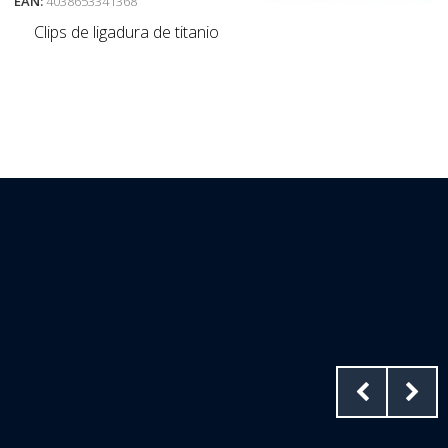
EAN:
4038653341368
Clips de ligadura de titanio