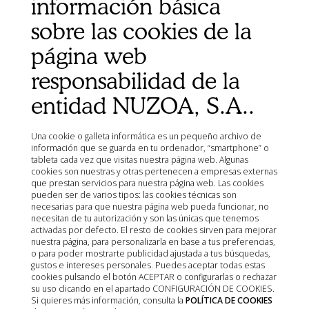
información básica
Ministerio de Agricultura, Pesca, Alimentación y Medio
sobre las cookies de la
Ambiente (MAPA)
Agencia Española de Medicamentos y Productos
página web
Sanitarios (AEMPS)
responsabilidad de la
AEMPS del centro de información de medicamentos
veterinarios CIMAVET
entidad NUZOA, S.A..
Una cookie o galleta informática es un pequeño archivo de
información que se guarda en tu ordenador, “smartphone” o
tableta cada vez que visitas nuestra página web. Algunas
cookies son nuestras y otras pertenecen a empresas externas
que prestan servicios para nuestra página web. Las cookies
pueden ser de varios tipos: las cookies técnicas son
necesarias para que nuestra página web pueda funcionar, no
necesitan de tu autorización y son las únicas que tenemos
activadas por defecto. El resto de cookies sirven para mejorar
nuestra página, para personalizarla en base a tus preferencias,
o para poder mostrarte publicidad ajustada a tus búsquedas,
gustos e intereses personales. Puedes aceptar todas estas
cookies pulsando el botón ACEPTAR o configurarlas o rechazar
su uso clicando en el apartado CONFIGURACIÓN DE COOKIES.
Si quieres más información, consulta la
POLÍTICA DE COOKIES