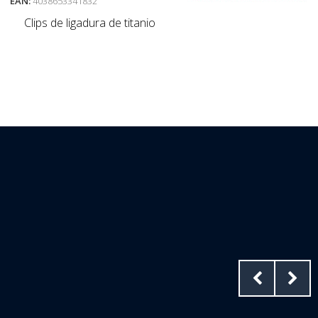
EAN:
4038653341832
Clips de ligadura de titanio