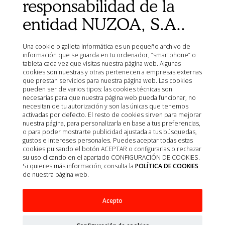
responsabilidad de la
AEMPS del centro de información de medicamentos
veterinarios CIMAVET
entidad NUZOA, S.A..
Una cookie o galleta informática es un pequeño archivo de
información que se guarda en tu ordenador, “smartphone” o
tableta cada vez que visitas nuestra página web. Algunas
cookies son nuestras y otras pertenecen a empresas externas
que prestan servicios para nuestra página web. Las cookies
pueden ser de varios tipos: las cookies técnicas son
necesarias para que nuestra página web pueda funcionar, no
necesitan de tu autorización y son las únicas que tenemos
activadas por defecto. El resto de cookies sirven para mejorar
nuestra página, para personalizarla en base a tus preferencias,
o para poder mostrarte publicidad ajustada a tus búsquedas,
gustos e intereses personales. Puedes aceptar todas estas
cookies pulsando el botón ACEPTAR o configurarlas o rechazar
su uso clicando en el apartado CONFIGURACIÓN DE COOKIES.
Si quieres más información, consulta la
POLÍTICA DE COOKIES
de nuestra página web.
© 2026
Nuzoa
| Todos los derechos reservados
Acepto