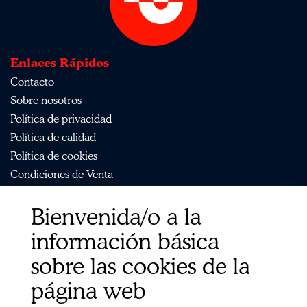
Enlaces Rápidos
Contacto
Sobre nosotros
Política de privacidad
Política de calidad
Política de cookies
Condiciones de Venta
Aviso Legal
Bienvenida/o a la
Mapa del sitio
Organismos
información básica
Ministerio de Agricultura, Pesca, Alimentación y Medio
sobre las cookies de la
Ambiente (MAPA)
Agencia Española de Medicamentos y Productos
página web
Sanitarios (AEMPS)