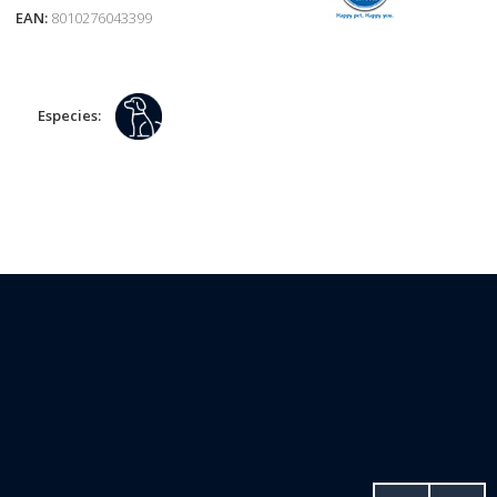
EAN:
8010276043399
Especies: