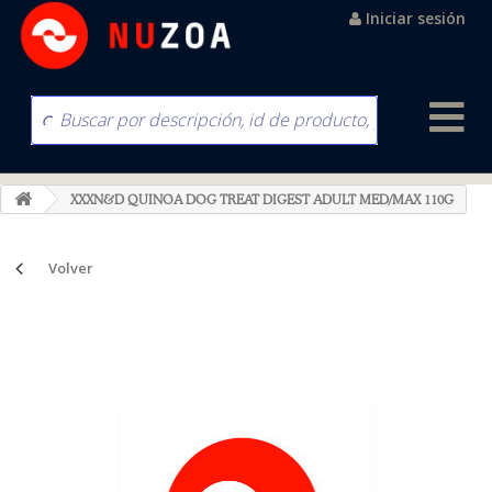
Iniciar sesión
XXXN&D QUINOA DOG TREAT DIGEST ADULT MED/MAX 110G
Volver