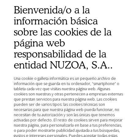
Aviso Legal
Bienvenida/o a la
Mapa del sitio
información básica
Organismos
Ministerio de Agricultura, Pesca, Alimentación y Medio
sobre las cookies de la
Ambiente (MAPA)
página web
Agencia Española de Medicamentos y Productos
Sanitarios (AEMPS)
responsabilidad de la
AEMPS del centro de información de medicamentos
veterinarios CIMAVET
entidad NUZOA, S.A..
Una cookie o galleta informática es un pequeño archivo de
información que se guarda en tu ordenador, “smartphone” o
tableta cada vez que visitas nuestra página web. Algunas
cookies son nuestras y otras pertenecen a empresas externas
que prestan servicios para nuestra página web. Las cookies
pueden ser de varios tipos: las cookies técnicas son
necesarias para que nuestra página web pueda funcionar, no
necesitan de tu autorización y son las únicas que tenemos
activadas por defecto. El resto de cookies sirven para mejorar
nuestra página, para personalizarla en base a tus preferencias,
o para poder mostrarte publicidad ajustada a tus búsquedas,
gustos e intereses personales. Puedes aceptar todas estas