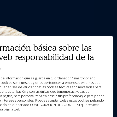
ormación básica sobre las
web responsabilidad de la
.
as cookies son nuestras y otras pertenecen a empresas externas que
pueden ser de varios tipos: las cookies técnicas son necesarias para
e tu autorización y son las únicas que tenemos activadas por
a página, para personalizarla en base a tus preferencias, o para poder
 e intereses personales. Puedes aceptar todas estas cookies pulsando
licando en el apartado CONFIGURACIÓN DE COOKIES. Si quieres más
ra página web.