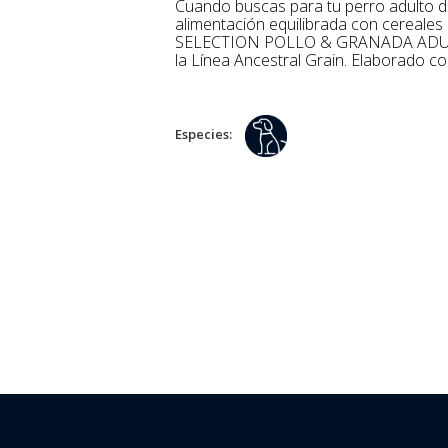
Cuando buscas para tu perro adulto de tama±o mediano o grande una
alimentación equilibrada con cerea
SELECTION POLLO & GRANADA ADUL
la Línea Ancestral Grain. Elaborado c
Especies: