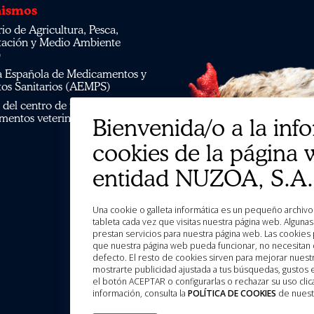
ismos
tación y Medio Ambiente
)
os Sanitarios (AEMPS)
mentos veterinarios CIMAVET
Bienvenida/o a la inf
cookies de la página 
entidad NUZOA, S.A.
Una cookie o galleta informática es un pequeño archivo de información que se guarda en tu ordenador, “smartphone” o
tableta cada vez que visitas nuestra página web. Algun
prestan servicios para nuestra página web. Las cookies 
que nuestra página web pueda funcionar, no necesitan d
defecto. El resto de cookies sirven para mejorar nuestr
mostrarte publicidad ajustada a tus búsquedas, gustos
el botón ACEPTAR o configurarlas o rechazar su uso c
información, consulta la
POLÍTICA DE COOKIES
de nuest