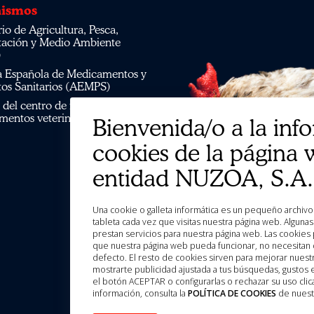
ismos
tación y Medio Ambiente
)
os Sanitarios (AEMPS)
mentos veterinarios CIMAVET
Bienvenida/o a la inf
cookies de la página 
entidad NUZOA, S.A.
Una cookie o galleta informática es un pequeño archivo de información que se guarda en tu ordenador, “smartphone” o
tableta cada vez que visitas nuestra página web. Algun
prestan servicios para nuestra página web. Las cookies 
que nuestra página web pueda funcionar, no necesitan d
defecto. El resto de cookies sirven para mejorar nuestr
mostrarte publicidad ajustada a tus búsquedas, gustos
el botón ACEPTAR o configurarlas o rechazar su uso c
información, consulta la
POLÍTICA DE COOKIES
de nuest