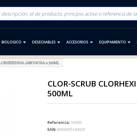
BIOLOGICO
DESECHABLES
ACCESORIOS
EQUIPAMIENTO
LORHEXIDINA JABONOSA 4 500ML
CLOR-SCRUB CLORHEXI
500ML
Referencia:
55009
EAN:
8436005144029