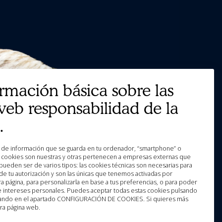
ormación básica sobre las
web responsabilidad de la
.
as cookies son nuestras y otras pertenecen a empresas externas que
pueden ser de varios tipos: las cookies técnicas son necesarias para
e tu autorización y son las únicas que tenemos activadas por
a página, para personalizarla en base a tus preferencias, o para poder
 e intereses personales. Puedes aceptar todas estas cookies pulsando
licando en el apartado CONFIGURACIÓN DE COOKIES. Si quieres más
ra página web.