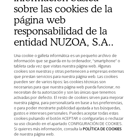
Ministerio de Agricultura, Pesca, Alimentación y Medio
sobre las cookies de la
Ambiente (MAPA)
Agencia Española de Medicamentos y Productos
página web
Sanitarios (AEMPS)
responsabilidad de la
AEMPS del centro de información de medicamentos
veterinarios CIMAVET
entidad NUZOA, S.A..
Una cookie o galleta informática es un pequeño archivo de
información que se guarda en tu ordenador, “smartphone” o
tableta cada vez que visitas nuestra página web. Algunas
cookies son nuestras y otras pertenecen a empresas externas
que prestan servicios para nuestra página web. Las cookies
pueden ser de varios tipos: las cookies técnicas son
necesarias para que nuestra página web pueda funcionar, no
necesitan de tu autorización y son las únicas que tenemos
activadas por defecto. El resto de cookies sirven para mejorar
nuestra página, para personalizarla en base a tus preferencias,
o para poder mostrarte publicidad ajustada a tus búsquedas,
gustos e intereses personales. Puedes aceptar todas estas
cookies pulsando el botón ACEPTAR o configurarlas o rechazar
su uso clicando en el apartado CONFIGURACIÓN DE COOKIES.
Si quieres más información, consulta la
POLÍTICA DE COOKIES
de nuestra página web.