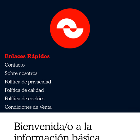
Enlaces Rápidos
Contacto
Sobre nosotros
Política de privacidad
Política de calidad
Política de cookies
Condiciones de Venta
Aviso Legal
Bienvenida/o a la
Mapa del sitio
Organismos
información básica