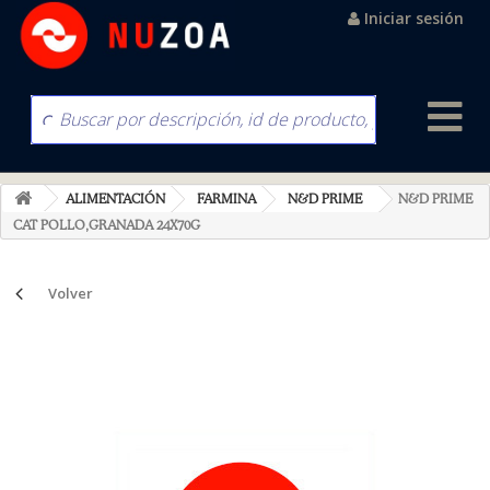
Iniciar sesión
ALIMENTACIÓN
FARMINA
N&D PRIME
N&D PRIME
CAT POLLO,GRANADA 24X70G
Volver