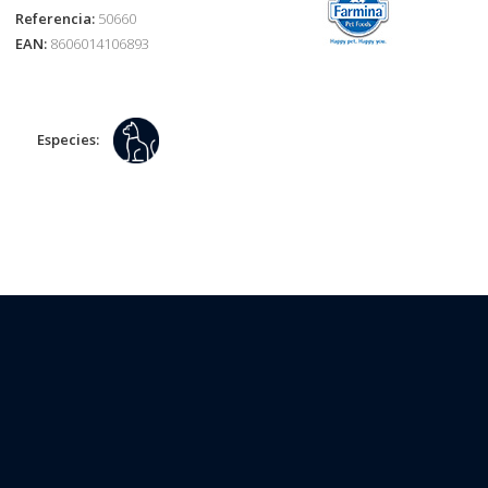
Referencia:
50660
EAN:
8606014106893
Especies: