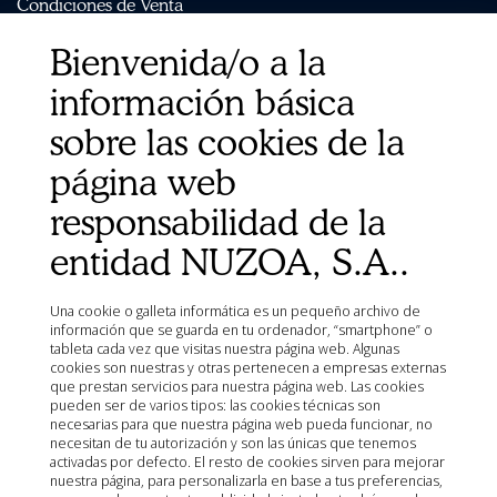
Condiciones de Venta
Aviso Legal
Bienvenida/o a la
Mapa del sitio
información básica
Organismos
Ministerio de Agricultura, Pesca, Alimentación y Medio
sobre las cookies de la
Ambiente (MAPA)
página web
Agencia Española de Medicamentos y Productos
Sanitarios (AEMPS)
responsabilidad de la
AEMPS del centro de información de medicamentos
veterinarios CIMAVET
entidad NUZOA, S.A..
Una cookie o galleta informática es un pequeño archivo de
información que se guarda en tu ordenador, “smartphone” o
tableta cada vez que visitas nuestra página web. Algunas
cookies son nuestras y otras pertenecen a empresas externas
que prestan servicios para nuestra página web. Las cookies
pueden ser de varios tipos: las cookies técnicas son
necesarias para que nuestra página web pueda funcionar, no
necesitan de tu autorización y son las únicas que tenemos
activadas por defecto. El resto de cookies sirven para mejorar
nuestra página, para personalizarla en base a tus preferencias,