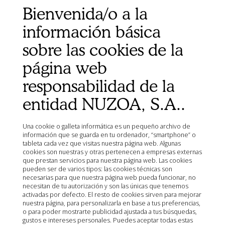
Bienvenida/o a la
Mapa del sitio
Organismos
información básica
Ministerio de Agricultura, Pesca, Alimentación y Medio
sobre las cookies de la
Ambiente (MAPA)
Agencia Española de Medicamentos y Productos
página web
Sanitarios (AEMPS)
responsabilidad de la
AEMPS del centro de información de medicamentos
veterinarios CIMAVET
entidad NUZOA, S.A..
Una cookie o galleta informática es un pequeño archivo de
información que se guarda en tu ordenador, “smartphone” o
tableta cada vez que visitas nuestra página web. Algunas
cookies son nuestras y otras pertenecen a empresas externas
que prestan servicios para nuestra página web. Las cookies
pueden ser de varios tipos: las cookies técnicas son
necesarias para que nuestra página web pueda funcionar, no
necesitan de tu autorización y son las únicas que tenemos
activadas por defecto. El resto de cookies sirven para mejorar
nuestra página, para personalizarla en base a tus preferencias,
o para poder mostrarte publicidad ajustada a tus búsquedas,
gustos e intereses personales. Puedes aceptar todas estas