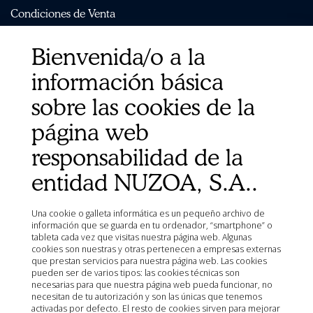
Condiciones de Venta
Aviso Legal
Bienvenida/o a la
Mapa del sitio
Organismos
información básica
Ministerio de Agricultura, Pesca, Alimentación y Medio
sobre las cookies de la
Ambiente (MAPA)
Agencia Española de Medicamentos y Productos
página web
Sanitarios (AEMPS)
responsabilidad de la
AEMPS del centro de información de medicamentos
veterinarios CIMAVET
entidad NUZOA, S.A..
Una cookie o galleta informática es un pequeño archivo de
información que se guarda en tu ordenador, “smartphone” o
tableta cada vez que visitas nuestra página web. Algunas
cookies son nuestras y otras pertenecen a empresas externas
que prestan servicios para nuestra página web. Las cookies
pueden ser de varios tipos: las cookies técnicas son
necesarias para que nuestra página web pueda funcionar, no
necesitan de tu autorización y son las únicas que tenemos
activadas por defecto. El resto de cookies sirven para mejorar