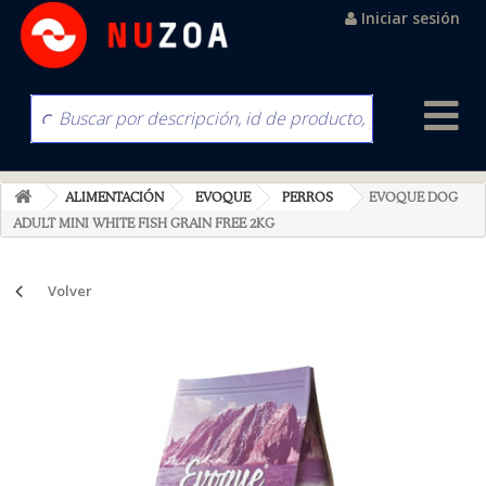
Iniciar sesión
ALIMENTACIÓN
EVOQUE
PERROS
EVOQUE DOG
ADULT MINI WHITE FISH GRAIN FREE 2KG
Volver