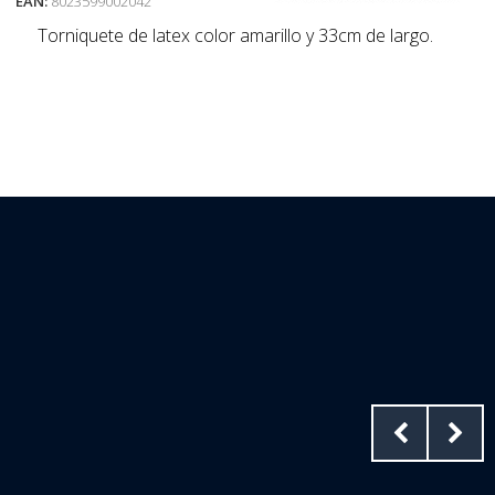
EAN:
8023599002042
Torniquete de latex color amarillo y 33cm de largo.