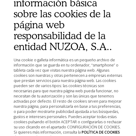
información básica
Ministerio de Agricultura, Pesca, Alimentación y Medio
sobre las cookies de la
Ambiente (MAPA)
Agencia Española de Medicamentos y Productos
página web
Sanitarios (AEMPS)
responsabilidad de la
AEMPS del centro de información de medicamentos
veterinarios CIMAVET
entidad NUZOA, S.A..
Una cookie o galleta informática es un pequeño archivo de
información que se guarda en tu ordenador, “smartphone” o
tableta cada vez que visitas nuestra página web. Algunas
cookies son nuestras y otras pertenecen a empresas externas
que prestan servicios para nuestra página web. Las cookies
pueden ser de varios tipos: las cookies técnicas son
necesarias para que nuestra página web pueda funcionar, no
necesitan de tu autorización y son las únicas que tenemos
activadas por defecto. El resto de cookies sirven para mejorar
nuestra página, para personalizarla en base a tus preferencias,
o para poder mostrarte publicidad ajustada a tus búsquedas,
gustos e intereses personales. Puedes aceptar todas estas
cookies pulsando el botón ACEPTAR o configurarlas o rechazar
su uso clicando en el apartado CONFIGURACIÓN DE COOKIES.
Si quieres más información, consulta la
POLÍTICA DE COOKIES