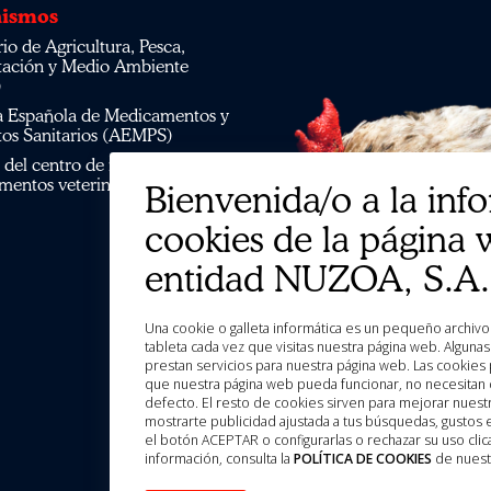
ismos
tación y Medio Ambiente
)
os Sanitarios (AEMPS)
mentos veterinarios CIMAVET
Bienvenida/o a la inf
cookies de la página 
entidad NUZOA, S.A.
Una cookie o galleta informática es un pequeño archivo de información que se guarda en tu ordenador, “smartphone” o
tableta cada vez que visitas nuestra página web. Algun
prestan servicios para nuestra página web. Las cookies 
que nuestra página web pueda funcionar, no necesitan d
defecto. El resto de cookies sirven para mejorar nuestr
mostrarte publicidad ajustada a tus búsquedas, gustos
el botón ACEPTAR o configurarlas o rechazar su uso c
información, consulta la
POLÍTICA DE COOKIES
de nuest