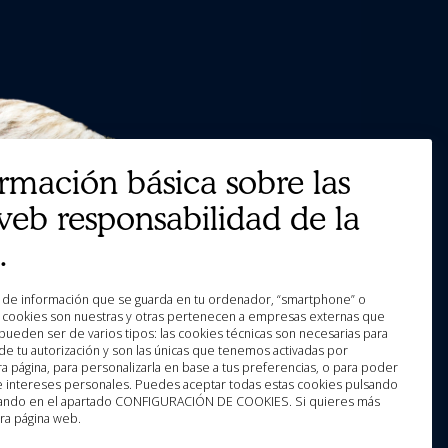
ormación básica sobre las
web responsabilidad de la
.
as cookies son nuestras y otras pertenecen a empresas externas que
pueden ser de varios tipos: las cookies técnicas son necesarias para
e tu autorización y son las únicas que tenemos activadas por
a página, para personalizarla en base a tus preferencias, o para poder
 e intereses personales. Puedes aceptar todas estas cookies pulsando
licando en el apartado CONFIGURACIÓN DE COOKIES. Si quieres más
ra página web.