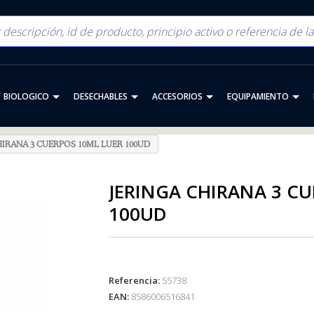
BIOLOGICO
DESECHABLES
ACCESORIOS
EQUIPAMIENTO
HIRANA 3 CUERPOS 10ML LUER 100UD
JERINGA CHIRANA 3 C
100UD
Referencia:
55738
EAN:
8586006516841