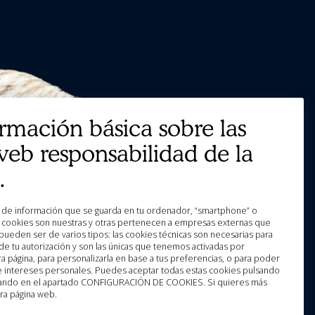
ormación básica sobre las
web responsabilidad de la
.
as cookies son nuestras y otras pertenecen a empresas externas que
pueden ser de varios tipos: las cookies técnicas son necesarias para
e tu autorización y son las únicas que tenemos activadas por
a página, para personalizarla en base a tus preferencias, o para poder
 e intereses personales. Puedes aceptar todas estas cookies pulsando
licando en el apartado CONFIGURACIÓN DE COOKIES. Si quieres más
ra página web.