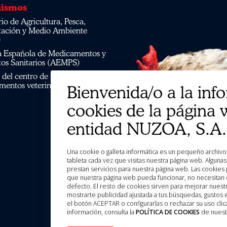
ismos
tación y Medio Ambiente
)
os Sanitarios (AEMPS)
mentos veterinarios CIMAVET
Bienvenida/o a la inf
cookies de la página 
entidad NUZOA, S.A.
Una cookie o galleta informática es un pequeño archivo de información que se guarda en tu ordenador, “smartphone” o
tableta cada vez que visitas nuestra página web. Algun
prestan servicios para nuestra página web. Las cookies 
que nuestra página web pueda funcionar, no necesitan d
defecto. El resto de cookies sirven para mejorar nuestr
mostrarte publicidad ajustada a tus búsquedas, gustos
el botón ACEPTAR o configurarlas o rechazar su uso c
información, consulta la
POLÍTICA DE COOKIES
de nuest