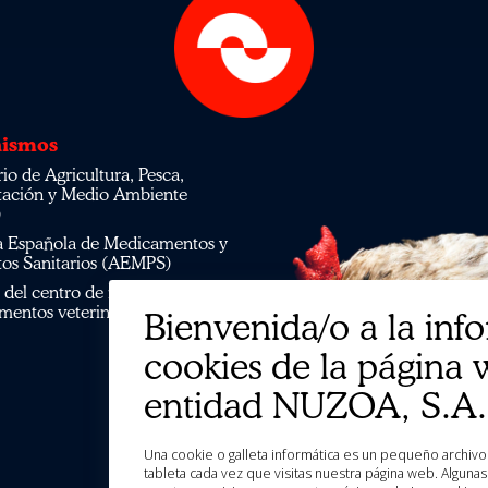
ismos
tación y Medio Ambiente
)
os Sanitarios (AEMPS)
mentos veterinarios CIMAVET
Bienvenida/o a la inf
cookies de la página 
entidad NUZOA, S.A.
Una cookie o galleta informática es un pequeño archivo de información que se guarda en tu ordenador, “smartphone” o
tableta cada vez que visitas nuestra página web. Algun