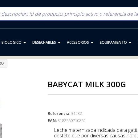
BIOLOGICO
DESECHABLES
ACCESORIOS
EQUIPAMIENTO
0G
BABYCAT MILK 300G
Referencia:
31232
EAN:
3182550710862
Leche maternizada indicada para gatitos desde el nacimiento hasta el
destete que por diversas causas no p