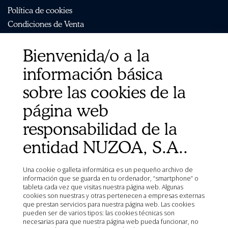
Política de cookies
Condiciones de Venta
Aviso Legal
Bienvenida/o a la
Mapa del sitio
Organismos
información básica
Ministerio de Agricultura, Pesca, Alimentación y Medio
sobre las cookies de la
Ambiente (MAPA)
Agencia Española de Medicamentos y Productos
página web
Sanitarios (AEMPS)
responsabilidad de la
AEMPS del centro de información de medicamentos
veterinarios CIMAVET
entidad NUZOA, S.A..
Una cookie o galleta informática es un pequeño archivo de
información que se guarda en tu ordenador, “smartphone” o
tableta cada vez que visitas nuestra página web. Algunas
cookies son nuestras y otras pertenecen a empresas externas
que prestan servicios para nuestra página web. Las cookies
pueden ser de varios tipos: las cookies técnicas son
necesarias para que nuestra página web pueda funcionar, no